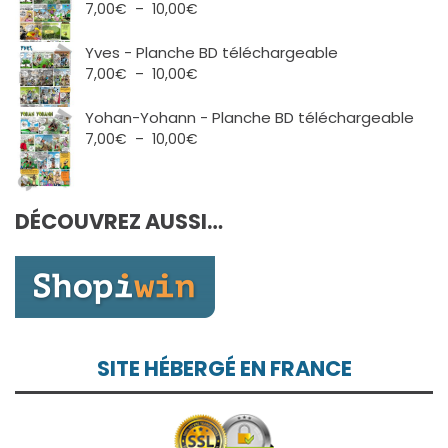
7,00€
Plage
7,00
€
–
10,00
€
à
de
10,00€
prix :
Yves - Planche BD téléchargeable
7,00€
Plage
7,00
€
–
10,00
€
à
de
10,00€
prix :
Yohan-Yohann - Planche BD téléchargeable
7,00€
Plage
7,00
€
–
10,00
€
à
de
10,00€
prix :
7,00€
DÉCOUVREZ AUSSI…
à
10,00€
SITE HÉBERGÉ EN FRANCE