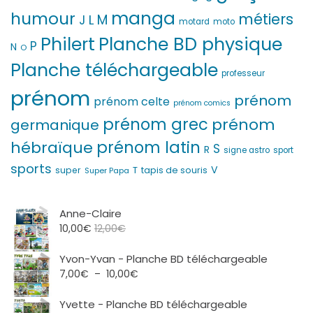
manga
humour
métiers
M
L
J
motard
moto
Philert
Planche BD physique
P
N
O
Planche téléchargeable
professeur
prénom
prénom
prénom celte
prénom comics
prénom grec
prénom
germanique
prénom latin
hébraïque
S
R
signe astro
sport
sports
V
T
super
tapis de souris
Super Papa
Anne-Claire
10,00
€
12,00
€
Yvon-Yvan - Planche BD téléchargeable
Plage
7,00
€
–
10,00
€
de
prix :
Yvette - Planche BD téléchargeable