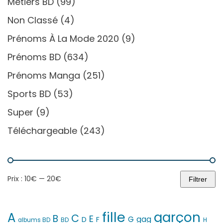
Métiers BD
(99)
Non Classé
(4)
Prénoms À La Mode 2020
(9)
Prénoms BD
(634)
Prénoms Manga
(251)
Sports BD
(53)
Super
(9)
Téléchargeable
(243)
Prix :
10€
—
20€
Filtrer
Prix
Prix
min
max
fille
garçon
A
C
B
E
G
gag
D
F
H
albums BD
BD