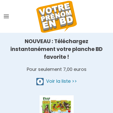
Skip
to
main
content
NOUVEAU : Téléchargez
instantanément votre planche BD
favorite !
Pour seulement 7,00 euros
Voir la liste >>