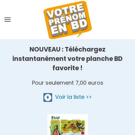
Skip
to
main
content
NOUVEAU : Téléchargez
instantanément votre planche BD
favorite !
Pour seulement 7,00 euros
Voir la liste >>