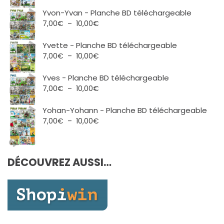
Yvon-Yvan - Planche BD téléchargeable
Plage
7,00
€
–
10,00
€
de
prix :
Yvette - Planche BD téléchargeable
7,00€
Plage
7,00
€
–
10,00
€
à
de
10,00€
prix :
Yves - Planche BD téléchargeable
7,00€
Plage
7,00
€
–
10,00
€
à
de
10,00€
prix :
Yohan-Yohann - Planche BD téléchargeable
7,00€
Plage
7,00
€
–
10,00
€
à
de
10,00€
prix :
7,00€
DÉCOUVREZ AUSSI…
à
10,00€