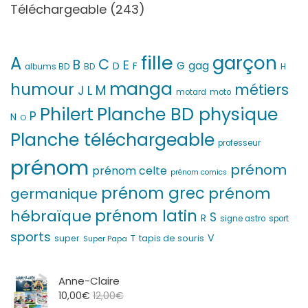
Téléchargeable
(243)
fille
garçon
A
C
B
E
G
gag
D
F
H
albums BD
BD
manga
humour
métiers
M
L
J
motard
moto
Philert
Planche BD physique
P
N
O
Planche téléchargeable
professeur
prénom
prénom
prénom celte
prénom comics
prénom grec
prénom
germanique
prénom latin
hébraïque
S
R
signe astro
sport
sports
V
T
super
tapis de souris
Super Papa
Anne-Claire
10,00
€
12,00
€