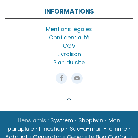
INFORMATIONS
Mentions légales
Confidentialité
CGV
Livraison
Plan du site
Liens amis :
Systrem
•
Shopiwin
•
Mon
parapluie
•
Inneshop
•
Sac-a-main-femme
•
Aabrupt
•
Generator
•
Oener
•
Le Bon Confort
•