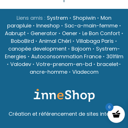
Liens amis :
Systrem
•
Shopiwin
•
Mon
parapluie
•
Inneshop
•
Sac-a-main-femme
•
Aabrupt
•
Generator
•
Oener
•
Le Bon Confort
•
BoboBird
•
Animal Chéri
•
Villabaga Paris
•
canopée development
•
Bajoom
•
Systrem-
Energies
•
Autoconsommation France
•
301film
•
Valodev
•
Votre-prenom-en-bd
•
bracelet-
ancre-homme
•
Viadecom
0
Création et référencement de sites internet