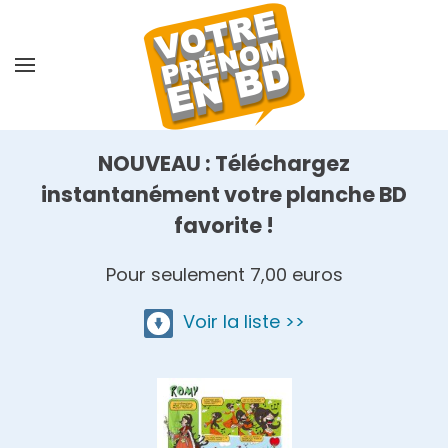
Skip
to
main
content
NOUVEAU : Téléchargez
instantanément votre planche BD
favorite !
Pour seulement 7,00 euros
Voir la liste >>