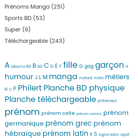
Prénoms Manga
(251)
Sports BD
(53)
Super
(9)
Téléchargeable
(243)
fille
garçon
A
C
B
E
G
gag
D
F
H
albums BD
BD
manga
humour
métiers
M
L
J
motard
moto
Philert
Planche BD physique
P
N
O
Planche téléchargeable
professeur
prénom
prénom
prénom celte
prénom comics
prénom grec
prénom
germanique
prénom latin
hébraïque
S
R
signe astro
sport