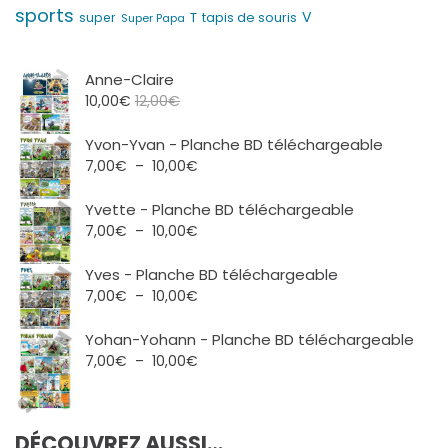
sports
V
T
super
tapis de souris
Super Papa
Anne-Claire
10,00
€
12,00
€
Yvon-Yvan - Planche BD téléchargeable
Plage
7,00
€
–
10,00
€
de
prix :
Yvette - Planche BD téléchargeable
7,00€
Plage
7,00
€
–
10,00
€
à
de
10,00€
prix :
Yves - Planche BD téléchargeable
7,00€
Plage
7,00
€
–
10,00
€
à
de
10,00€
prix :
Yohan-Yohann - Planche BD téléchargeable
7,00€
Plage
7,00
€
–
10,00
€
à
de
10,00€
prix :
7,00€
DÉCOUVREZ AUSSI…
à