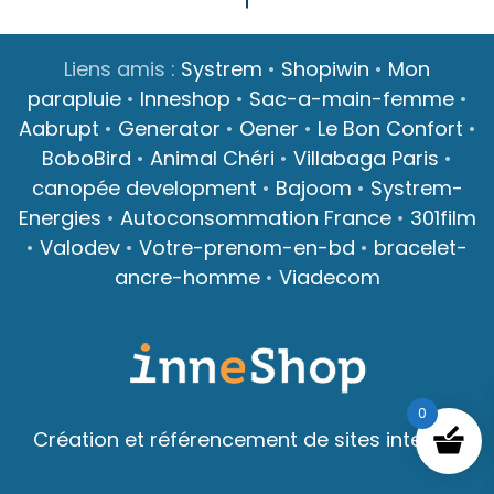
Liens amis :
Systrem
•
Shopiwin
•
Mon
parapluie
•
Inneshop
•
Sac-a-main-femme
•
Aabrupt
•
Generator
•
Oener
•
Le Bon Confort
•
BoboBird
•
Animal Chéri
•
Villabaga Paris
•
canopée development
•
Bajoom
•
Systrem-
Energies
•
Autoconsommation France
•
301film
•
Valodev
•
Votre-prenom-en-bd
•
bracelet-
ancre-homme
•
Viadecom
0
Création et référencement de sites internet