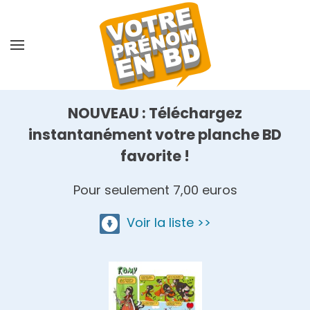
Skip
to
main
content
NOUVEAU : Téléchargez
instantanément votre planche BD
favorite !
Pour seulement 7,00 euros
Voir la liste >>