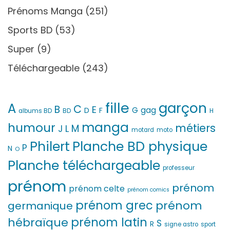
Prénoms Manga
(251)
Sports BD
(53)
Super
(9)
Téléchargeable
(243)
fille
garçon
A
C
B
E
G
gag
D
F
H
albums BD
BD
manga
humour
métiers
M
L
J
motard
moto
Philert
Planche BD physique
P
N
O
Planche téléchargeable
professeur
prénom
prénom
prénom celte
prénom comics
prénom grec
prénom
germanique
prénom latin
hébraïque
S
R
signe astro
sport