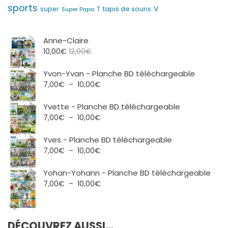
sports
V
T
super
tapis de souris
Super Papa
Anne-Claire
10,00
€
12,00
€
Yvon-Yvan - Planche BD téléchargeable
Plage
7,00
€
–
10,00
€
de
prix :
Yvette - Planche BD téléchargeable
7,00€
Plage
7,00
€
–
10,00
€
à
de
10,00€
prix :
Yves - Planche BD téléchargeable
7,00€
Plage
7,00
€
–
10,00
€
à
de
10,00€
prix :
Yohan-Yohann - Planche BD téléchargeable
7,00€
Plage
7,00
€
–
10,00
€
à
de
10,00€
prix :
7,00€
DÉCOUVREZ AUSSI…
à