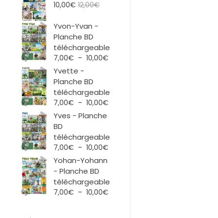
10,00
€
12,00
€
Yvon-Yvan -
Planche BD
téléchargeable
Plage
7,00
€
–
10,00
€
de
Yvette -
prix :
Planche BD
7,00€
téléchargeable
à
Plage
7,00
€
–
10,00
€
10,00€
de
Yves - Planche
prix :
BD
7,00€
téléchargeable
à
Plage
7,00
€
–
10,00
€
10,00€
de
Yohan-Yohann
prix :
- Planche BD
7,00€
téléchargeable
à
Plage
7,00
€
–
10,00
€
10,00€
de
prix :