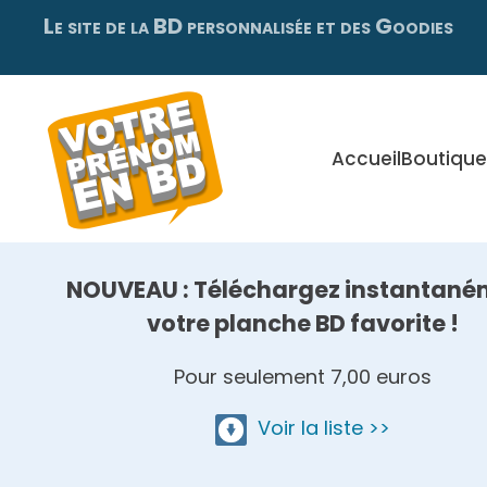
Le site de la BD personnalisée et des Goodies
Skip
to
main
content
Accueil
Boutique
NOUVEAU : Téléchargez instantané
votre planche BD favorite !
Pour seulement 7,00 euros
Voir la liste >>