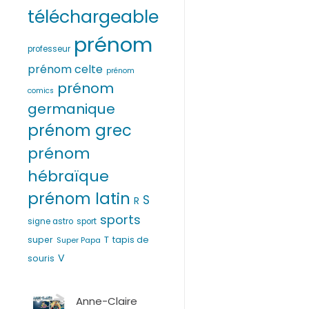
téléchargeable
prénom
professeur
prénom celte
prénom
prénom
comics
germanique
prénom grec
prénom
hébraïque
prénom latin
S
R
sports
signe astro
sport
T
super
tapis de
Super Papa
V
souris
Anne-Claire