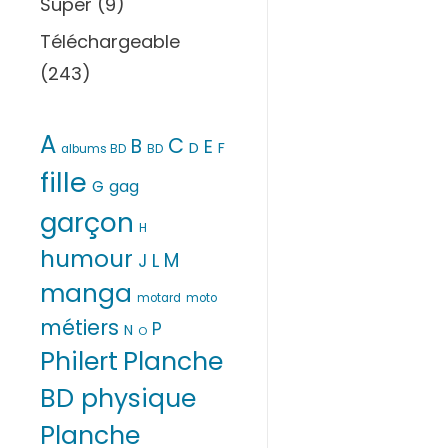
Super
(9)
Téléchargeable
(243)
A
C
B
E
D
F
albums BD
BD
fille
G
gag
garçon
H
humour
M
L
J
manga
motard
moto
métiers
P
N
O
Philert
Planche
BD physique
Planche