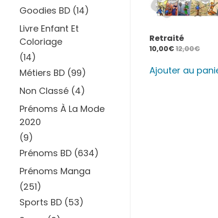
Goodies BD
(14)
Livre Enfant Et
Retraité
Coloriage
10,00
€
12,00
€
(14)
Ajouter au pani
Métiers BD
(99)
Non Classé
(4)
Prénoms À La Mode
2020
(9)
Prénoms BD
(634)
Prénoms Manga
(251)
Sports BD
(53)