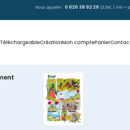
0 826 38 92 29
Nous appeler :
(0,15€ / min + p
Téléchargeable
Création
Mon compte
Panier
Contac
ment