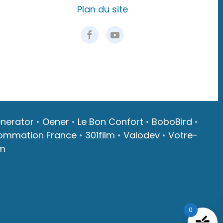
Plan du site
nerator
•
Oener
•
Le Bon Confort
•
BoboBird
•
ommation France
•
301film
•
Valodev
•
Votre-
m
0