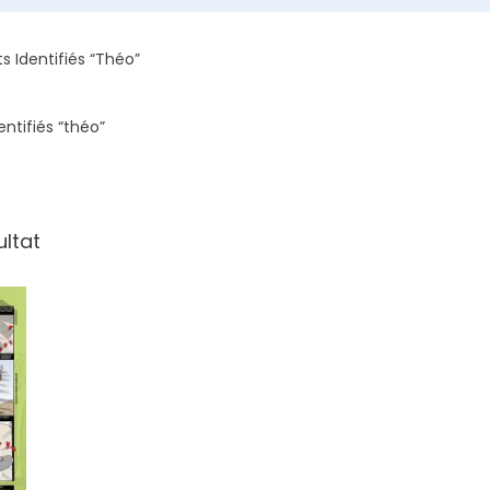
ts Identifiés “théo”
entifiés “théo”
ultat