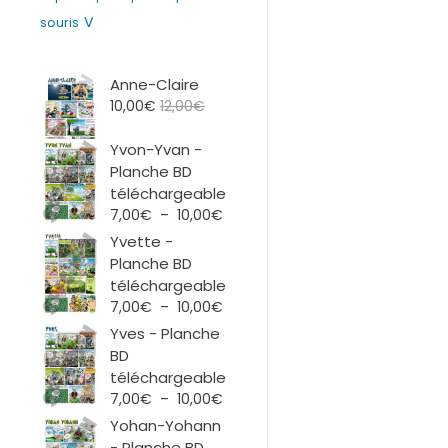
V
souris
Anne-Claire
10,00
€
12,00
€
Yvon-Yvan -
Planche BD
téléchargeable
Plage
7,00
€
–
10,00
€
de
Yvette -
prix :
Planche BD
7,00€
téléchargeable
à
Plage
7,00
€
–
10,00
€
10,00€
de
Yves - Planche
prix :
BD
7,00€
téléchargeable
à
Plage
7,00
€
–
10,00
€
10,00€
de
Yohan-Yohann
prix :
- Planche BD