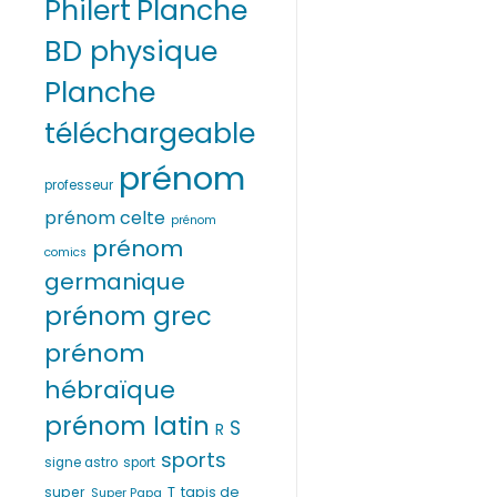
Philert
Planche
BD physique
Planche
téléchargeable
prénom
professeur
prénom celte
prénom
prénom
comics
germanique
prénom grec
prénom
hébraïque
prénom latin
S
R
sports
signe astro
sport
T
super
tapis de
Super Papa