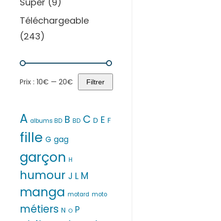
Super
(9)
Téléchargeable
(243)
Prix :
10€
—
20€
Filtrer
Prix
Prix
min
max
A
C
B
E
D
F
albums BD
BD
fille
G
gag
garçon
H
humour
M
L
J
manga
motard
moto
métiers
P
N
O