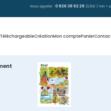
0 826 38 92 29
Nous appeler :
(0,15€ / min + p
Téléchargeable
Création
Mon compte
Panier
Contac
ment