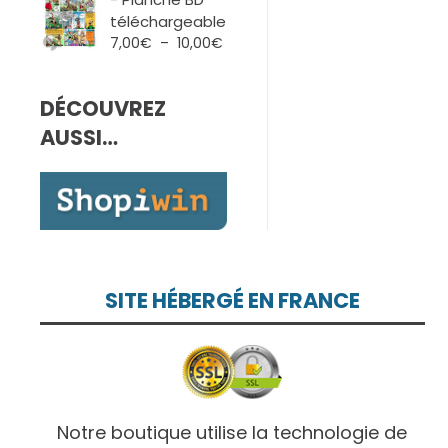
7,00€
téléchargeable
à
Plage
7,00
€
–
10,00
€
10,00€
de
prix :
DÉCOUVREZ
7,00€
à
AUSSI…
10,00€
SITE HÉBERGÉ EN FRANCE
Notre boutique utilise la technologie de