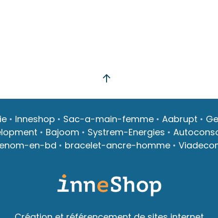
ie
•
Inneshop
•
Sac-a-main-femme
•
Aabrupt
•
Ge
elopment
•
Bajoom
•
Systrem-Energies
•
Autocons
renom-en-bd
•
bracelet-ancre-homme
•
Viadeco
Création et référencement de sites internet