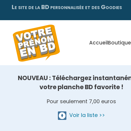
Le site de la BD personnalisée et des Goodies
Skip
to
main
content
Accueil
Boutique
NOUVEAU : Téléchargez instantané
votre planche BD favorite !
Pour seulement 7,00 euros
Voir la liste >>