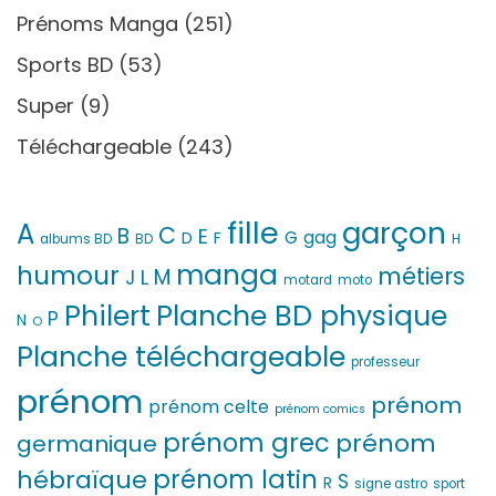
Prénoms Manga
(251)
Sports BD
(53)
Super
(9)
Téléchargeable
(243)
fille
garçon
A
C
B
E
G
gag
D
F
H
albums BD
BD
manga
humour
métiers
M
L
J
motard
moto
Philert
Planche BD physique
P
N
O
Planche téléchargeable
professeur
prénom
prénom
prénom celte
prénom comics
prénom grec
prénom
germanique
prénom latin
hébraïque
S
R
signe astro
sport