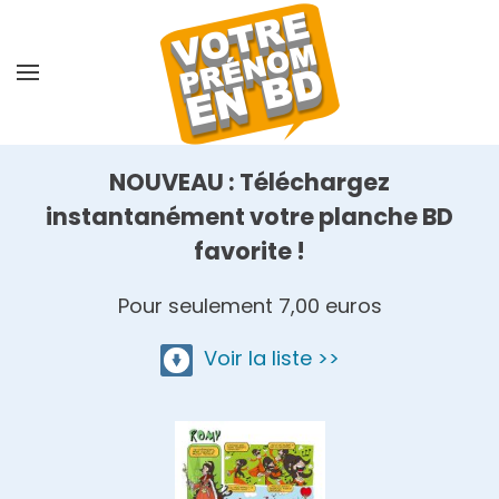
Skip
to
main
content
NOUVEAU : Téléchargez
instantanément votre planche BD
favorite !
Pour seulement 7,00 euros
Voir la liste >>