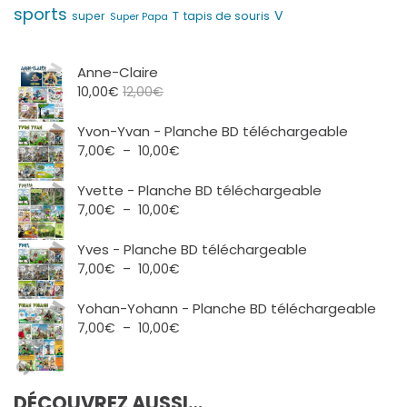
sports
V
T
super
tapis de souris
Super Papa
Anne-Claire
10,00
€
12,00
€
Yvon-Yvan - Planche BD téléchargeable
Plage
7,00
€
–
10,00
€
de
prix :
Yvette - Planche BD téléchargeable
7,00€
Plage
7,00
€
–
10,00
€
à
de
10,00€
prix :
Yves - Planche BD téléchargeable
7,00€
Plage
7,00
€
–
10,00
€
à
de
10,00€
prix :
Yohan-Yohann - Planche BD téléchargeable
7,00€
Plage
7,00
€
–
10,00
€
à
de
10,00€
prix :
7,00€
DÉCOUVREZ AUSSI…
à