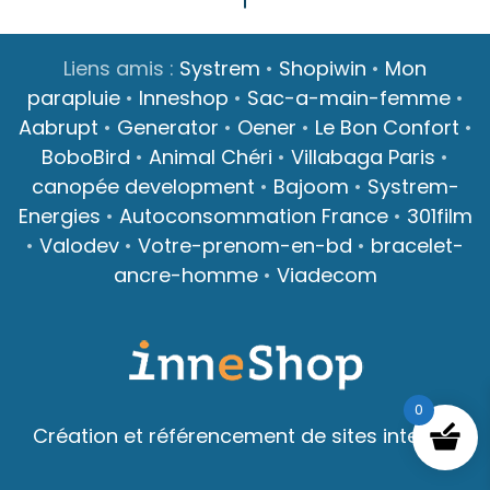
Liens amis :
Systrem
•
Shopiwin
•
Mon
parapluie
•
Inneshop
•
Sac-a-main-femme
•
Aabrupt
•
Generator
•
Oener
•
Le Bon Confort
•
BoboBird
•
Animal Chéri
•
Villabaga Paris
•
canopée development
•
Bajoom
•
Systrem-
Energies
•
Autoconsommation France
•
301film
•
Valodev
•
Votre-prenom-en-bd
•
bracelet-
ancre-homme
•
Viadecom
0
Création et référencement de sites internet