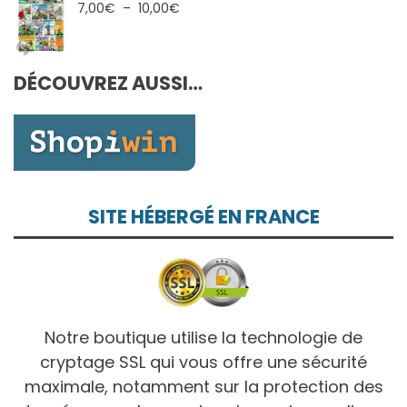
7,00€
Plage
7,00
€
–
10,00
€
à
de
10,00€
prix :
7,00€
DÉCOUVREZ AUSSI…
à
10,00€
SITE HÉBERGÉ EN FRANCE
Notre boutique utilise la technologie de
cryptage SSL qui vous offre une sécurité
maximale, notamment sur la protection des