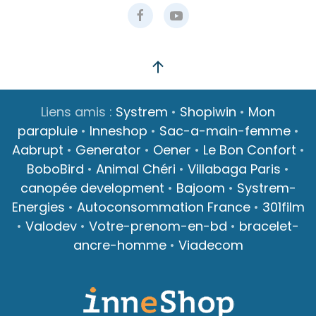
Liens amis :
Systrem
•
Shopiwin
•
Mon
parapluie
•
Inneshop
•
Sac-a-main-femme
•
Aabrupt
•
Generator
•
Oener
•
Le Bon Confort
•
BoboBird
•
Animal Chéri
•
Villabaga Paris
•
canopée development
•
Bajoom
•
Systrem-
Energies
•
Autoconsommation France
•
301film
•
Valodev
•
Votre-prenom-en-bd
•
bracelet-
ancre-homme
•
Viadecom