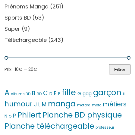
Prénoms Manga
(251)
Sports BD
(53)
Super
(9)
Téléchargeable
(243)
Prix :
10€
—
20€
Filtrer
Prix
Prix
min
max
fille
garçon
A
C
B
E
G
gag
D
F
H
albums BD
BD
manga
humour
métiers
M
L
J
motard
moto
Philert
Planche BD physique
P
N
O
Planche téléchargeable
professeur