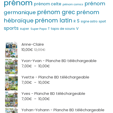
prénom
prénom
prénom celte
prénom comics
prénom grec
prénom
germanique
prénom latin
hébraïque
S
R
signe astro
sport
sports
V
T
super
tapis de souris
Super Papa
Anne-Claire
10,00
€
12,00
€
Yvon-Yvan - Planche BD téléchargeable
Plage
7,00
€
–
10,00
€
de
prix :
Yvette - Planche BD téléchargeable
7,00€
Plage
7,00
€
–
10,00
€
à
de
10,00€
prix :
Yves - Planche BD téléchargeable
7,00€
Plage
7,00
€
–
10,00
€
à
de
10,00€
prix :
Yohan-Yohann - Planche BD téléchargeable