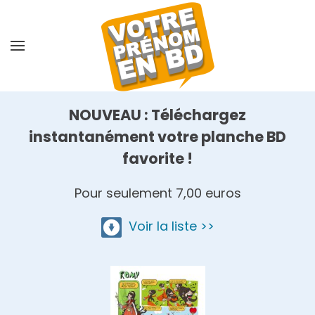
Skip
to
main
content
NOUVEAU : Téléchargez
instantanément votre planche BD
favorite !
Pour seulement 7,00 euros
Voir la liste >>