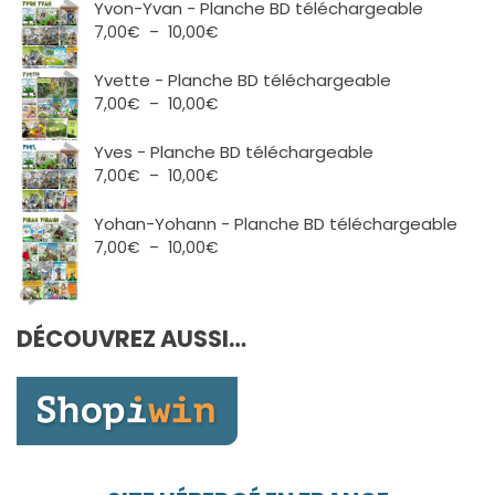
Yvon-Yvan - Planche BD téléchargeable
Plage
7,00
€
–
10,00
€
de
prix :
Yvette - Planche BD téléchargeable
7,00€
Plage
7,00
€
–
10,00
€
à
de
10,00€
prix :
Yves - Planche BD téléchargeable
7,00€
Plage
7,00
€
–
10,00
€
à
de
10,00€
prix :
Yohan-Yohann - Planche BD téléchargeable
7,00€
Plage
7,00
€
–
10,00
€
à
de
10,00€
prix :
7,00€
DÉCOUVREZ AUSSI…
à
10,00€