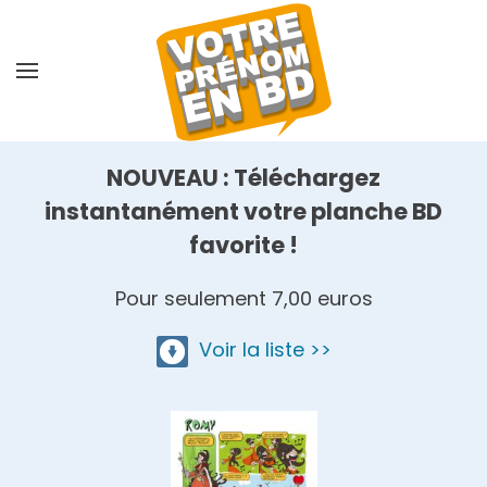
Skip
to
main
content
NOUVEAU : Téléchargez
instantanément votre planche BD
favorite !
Pour seulement 7,00 euros
Voir la liste >>