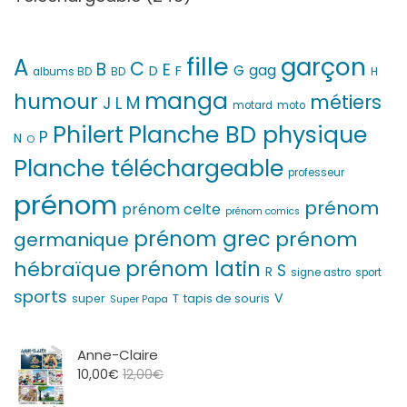
fille
garçon
A
C
B
E
G
gag
D
F
H
albums BD
BD
manga
humour
métiers
M
L
J
motard
moto
Philert
Planche BD physique
P
N
O
Planche téléchargeable
professeur
prénom
prénom
prénom celte
prénom comics
prénom grec
prénom
germanique
prénom latin
hébraïque
S
R
signe astro
sport
sports
V
T
super
tapis de souris
Super Papa
Anne-Claire
10,00
€
12,00
€