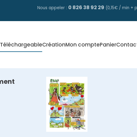
0 826 38 92 29
Nous appeler :
(0,15€ / min + p
Téléchargeable
Création
Mon compte
Panier
Contac
ment