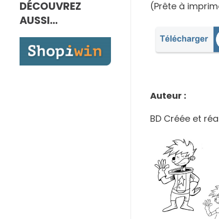
DÉCOUVREZ
7,00€
(Prête à imprim
à
AUSSI…
10,00€
Auteur :
BD Créée et réa