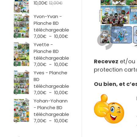
10,00
€
12,00
€
Yvon-Yvan -
Planche BD
téléchargeable
Plage
7,00
€
–
10,00
€
de
Yvette -
prix :
Planche BD
7,00€
téléchargeable
Recevez
et/ou 
à
Plage
7,00
€
–
10,00
€
10,00€
protection carto
de
Yves - Planche
prix :
BD
Ou bien, et c’
7,00€
téléchargeable
à
Plage
7,00
€
–
10,00
€
10,00€
de
Yohan-Yohann
prix :
- Planche BD
7,00€
téléchargeable
à
Plage
7,00
€
–
10,00
€
10,00€
de
prix :