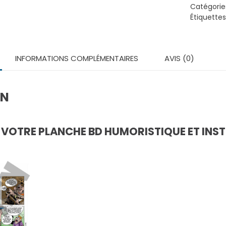
Gaetan
Catégorie
-
Étiquettes
Planche
BD
télécha
INFORMATIONS COMPLÉMENTAIRES
AVIS (0)
ON
OTRE PLANCHE BD HUMORISTIQUE ET INST