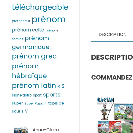
téléchargeable
prénom
professeur
prénom celte
prénom
DESCRIPTION
prénom
comics
germanique
prénom grec
DESCRIPTI
prénom
hébraïque
COMMANDEZ V
prénom latin
S
R
sports
signe astro
sport
T
super
tapis de
Super Papa
V
souris
Anne-Claire