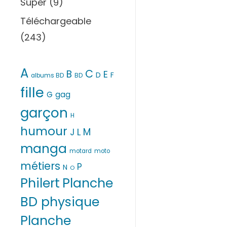
Super
(9)
Téléchargeable
(243)
A
C
B
E
D
F
albums BD
BD
fille
G
gag
garçon
H
humour
M
L
J
manga
motard
moto
métiers
P
N
O
Philert
Planche
BD physique
Planche