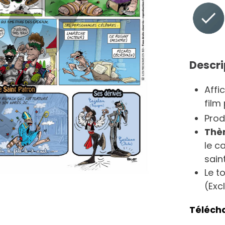
Descri
Affi
film
Prod
Thè
le ca
sain
Le t
(Exc
Téléch