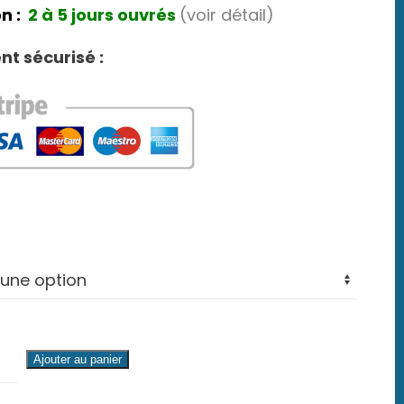
n :
2 à 5 jours ouvrés
(voir détail)
t sécurisé :
é
Ajouter au panier