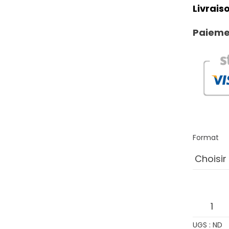
Livraiso
Paiemen
Format
quantit
de
UGS :
ND