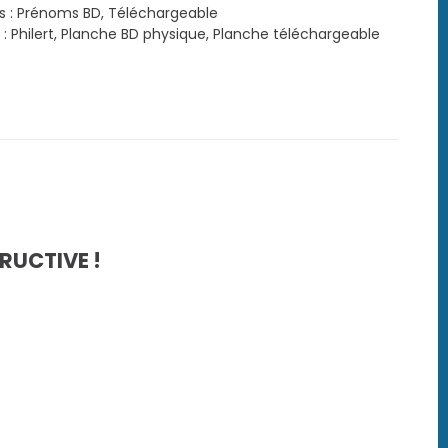
s :
Prénoms BD
,
Téléchargeable
 :
Philert
,
Planche BD physique
,
Planche téléchargeable
rgeable
RUCTIVE !