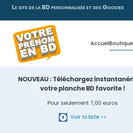
Le site de la BD personnalisée et des Goodies
Skip
to
main
content
Accueil
Boutique
NOUVEAU : Téléchargez instantané
votre planche BD favorite !
Pour seulement 7,00 euros
Voir la liste >>