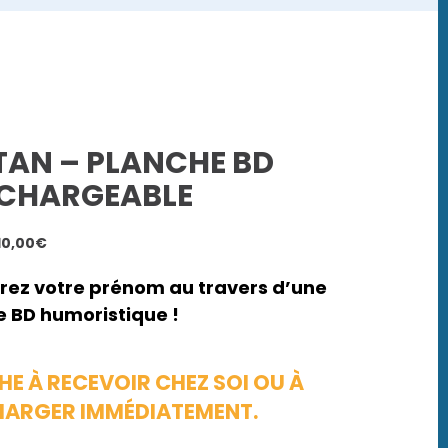
TAN – PLANCHE BD
ÉCHARGEABLE
Plage
10,00
€
de
prix :
rez votre prénom au travers d’une
7,00€
 BD humoristique !
à
10,00€
E À RECEVOIR CHEZ SOI OU À
HARGER IMMÉDIATEMENT.