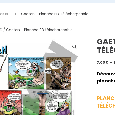
ms BD
Gaetan – Planche BD Téléchargeable
BD
/ Gaetan – Planche BD téléchargeable
GAE
TÉL
7,00
€
–
Découv
planche
PLANCH
TÉLÉC