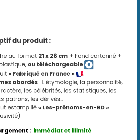
ptif du produit :
che au format
21 x 28 cm
+ Fond cartonné +
 plastique,
ou téléchargeable
uit
« Fabriqué en France »
mes abordés
: L’étymologie, la personnalité,
ractère, les célébrités, les statistiques, les
ts patrons, les dérivés…
out estampillé
« Les-prénoms-en-BD »
lusivité)
argement :
immédiat et illimité