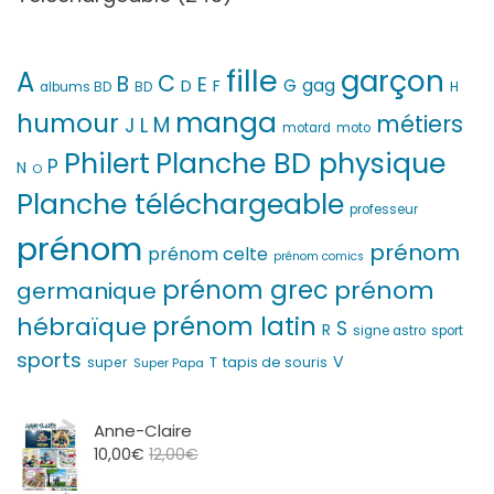
fille
garçon
A
C
B
E
G
gag
D
F
H
albums BD
BD
manga
humour
métiers
M
L
J
motard
moto
Philert
Planche BD physique
P
N
O
Planche téléchargeable
professeur
prénom
prénom
prénom celte
prénom comics
prénom grec
prénom
germanique
prénom latin
hébraïque
S
R
signe astro
sport
sports
V
T
super
tapis de souris
Super Papa
Anne-Claire
10,00
€
12,00
€