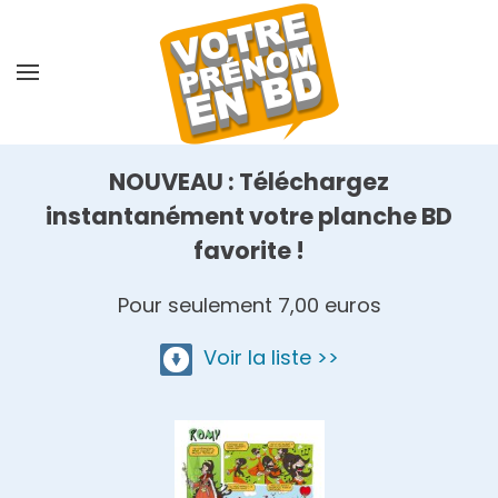
Skip
to
main
content
NOUVEAU : Téléchargez
instantanément votre planche BD
favorite !
Pour seulement 7,00 euros
Voir la liste >>