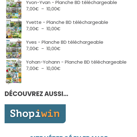
Yvon-Yvan - Planche BD téléchargeable
Plage
7,00
€
–
10,00
€
de
prix :
Yvette - Planche BD téléchargeable
7,00€
Plage
7,00
€
–
10,00
€
à
de
10,00€
prix :
Yves - Planche BD téléchargeable
7,00€
Plage
7,00
€
–
10,00
€
à
de
10,00€
prix :
Yohan-Yohann - Planche BD téléchargeable
7,00€
Plage
7,00
€
–
10,00
€
à
de
10,00€
prix :
7,00€
DÉCOUVREZ AUSSI…
à
10,00€