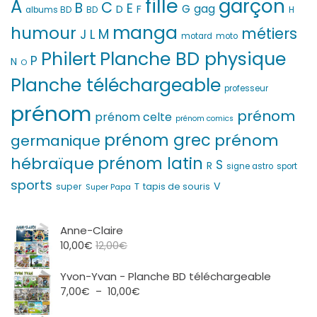
fille
garçon
A
C
B
E
G
gag
D
F
H
albums BD
BD
manga
humour
métiers
M
L
J
motard
moto
Philert
Planche BD physique
P
N
O
Planche téléchargeable
professeur
prénom
prénom
prénom celte
prénom comics
prénom grec
prénom
germanique
prénom latin
hébraïque
S
R
signe astro
sport
sports
V
T
super
tapis de souris
Super Papa
Anne-Claire
10,00
€
12,00
€
Yvon-Yvan - Planche BD téléchargeable
Plage
7,00
€
–
10,00
€
de