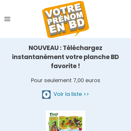
Skip
to
main
content
NOUVEAU : Téléchargez
instantanément votre planche BD
favorite !
Pour seulement 7,00 euros
Voir la liste >>