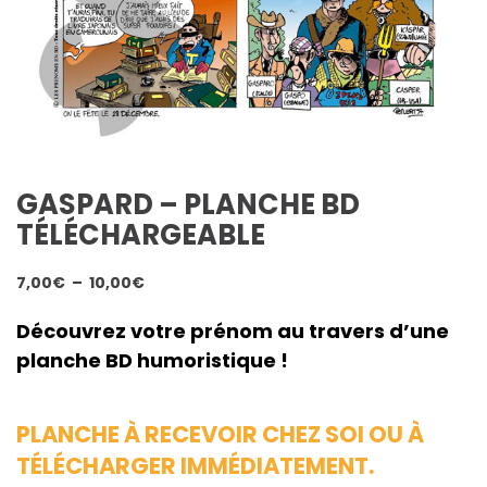
GASPARD – PLANCHE BD
TÉLÉCHARGEABLE
Plage
7,00
€
–
10,00
€
de
prix :
Découvrez votre prénom au travers d’une
7,00€
planche BD humoristique !
à
10,00€
PLANCHE À RECEVOIR CHEZ SOI OU À
TÉLÉCHARGER IMMÉDIATEMENT.