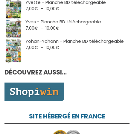
prix :
Yvette - Planche BD téléchargeable
7,00€
Plage
7,00
€
–
10,00
€
à
de
10,00€
prix :
Yves - Planche BD téléchargeable
7,00€
Plage
7,00
€
–
10,00
€
à
de
10,00€
prix :
Yohan-Yohann - Planche BD téléchargeable
7,00€
Plage
7,00
€
–
10,00
€
à
de
10,00€
prix :
7,00€
DÉCOUVREZ AUSSI…
à
10,00€
SITE HÉBERGÉ EN FRANCE