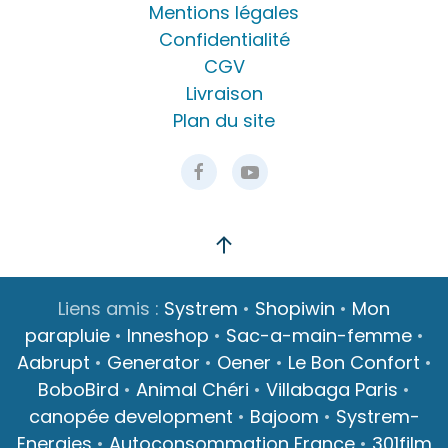
Mentions légales
Confidentialité
CGV
Livraison
Plan du site
Liens amis :
Systrem
•
Shopiwin
•
Mon
parapluie
•
Inneshop
•
Sac-a-main-femme
•
Aabrupt
•
Generator
•
Oener
•
Le Bon Confort
•
BoboBird
•
Animal Chéri
•
Villabaga Paris
•
canopée development
•
Bajoom
•
Systrem-
Energies
•
Autoconsommation France
•
301film