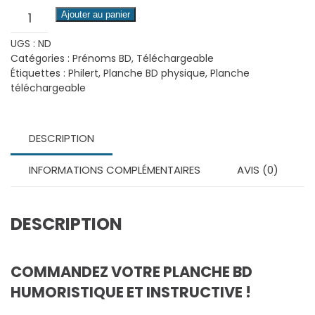
quantité
Ajouter au panier
de
UGS :
ND
Gaspard
Catégories :
Prénoms BD
,
Téléchargeable
-
Étiquettes :
Philert
,
Planche BD physique
,
Planche
Planche
téléchargeable
BD
téléchargeable
DESCRIPTION
INFORMATIONS COMPLÉMENTAIRES
AVIS (0)
DESCRIPTION
COMMANDEZ VOTRE PLANCHE BD
HUMORISTIQUE ET INSTRUCTIVE !