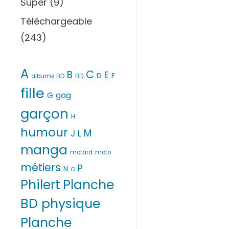
Super
(9)
Téléchargeable
(243)
A
C
B
E
D
F
albums BD
BD
fille
G
gag
garçon
H
humour
M
L
J
manga
motard
moto
métiers
P
N
O
Philert
Planche
BD physique
Planche