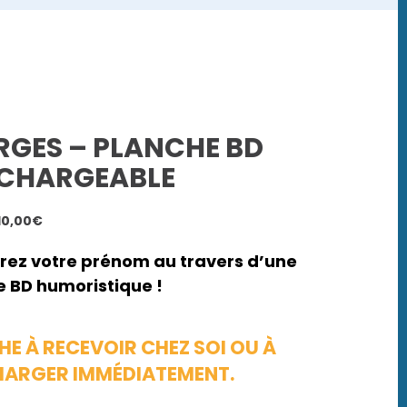
RGES – PLANCHE BD
ÉCHARGEABLE
Plage
10,00
€
de
prix :
rez votre prénom au travers d’une
7,00€
 BD humoristique !
à
10,00€
E À RECEVOIR CHEZ SOI OU À
HARGER IMMÉDIATEMENT.