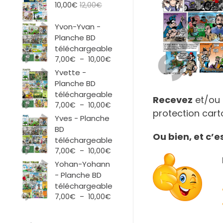
10,00
€
12,00
€
Yvon-Yvan -
Planche BD
téléchargeable
Plage
7,00
€
–
10,00
€
de
Yvette -
prix :
Planche BD
7,00€
téléchargeable
Recevez
et/ou 
à
Plage
7,00
€
–
10,00
€
10,00€
protection carto
de
Yves - Planche
prix :
BD
Ou bien, et c’
7,00€
téléchargeable
à
Plage
7,00
€
–
10,00
€
10,00€
de
Yohan-Yohann
prix :
- Planche BD
7,00€
téléchargeable
à
Plage
7,00
€
–
10,00
€
10,00€
de
prix :