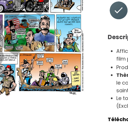
Descri
Affi
film
Prod
Thè
le ca
sain
Le t
(Exc
Téléch