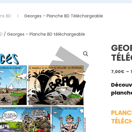
ms BD
Georges – Planche BD Téléchargeable
BD
/ Georges – Planche BD téléchargeable
GEO
TÉL
7,00
€
–
Découv
planche
PLANCH
TÉLÉC