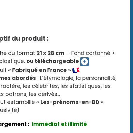
ptif du produit :
che au format
21 x 28 cm
+ Fond cartonné +
 plastique,
ou téléchargeable
uit
« Fabriqué en France »
mes abordés
: L’étymologie, la personnalité,
ractère, les célébrités, les statistiques, les
ts patrons, les dérivés…
out estampillé
« Les-prénoms-en-BD »
lusivité)
argement :
immédiat et illimité