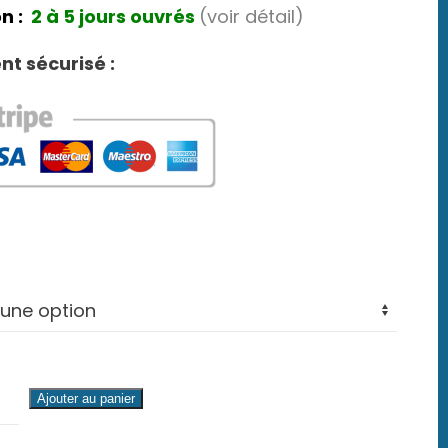
n :
2 à 5 jours ouvrés
(voir détail)
t sécurisé :
é
Ajouter au panier