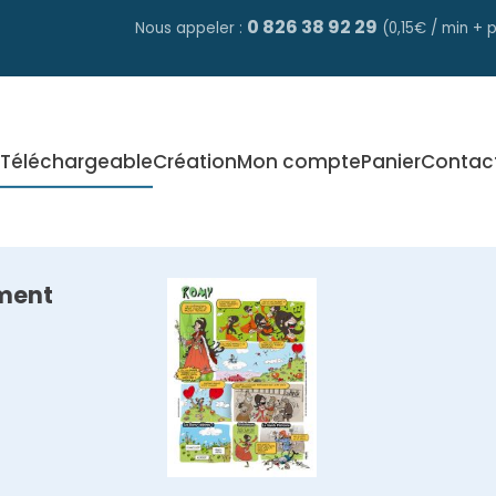
0 826 38 92 29
Nous appeler :
(0,15€ / min + p
Téléchargeable
Création
Mon compte
Panier
Contac
ment