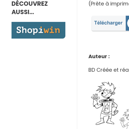
DÉCOUVREZ
7,00€
(Prête à imprim
à
AUSSI…
10,00€
Auteur :
BD Créée et réa