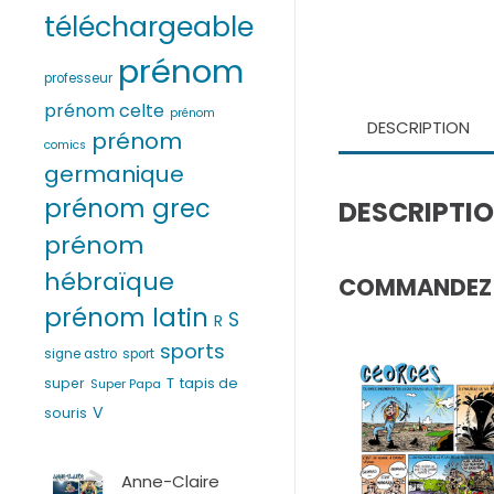
téléchargeable
prénom
professeur
prénom celte
prénom
DESCRIPTION
prénom
comics
germanique
prénom grec
DESCRIPTI
prénom
hébraïque
COMMANDEZ V
prénom latin
S
R
sports
signe astro
sport
T
super
tapis de
Super Papa
V
souris
Anne-Claire