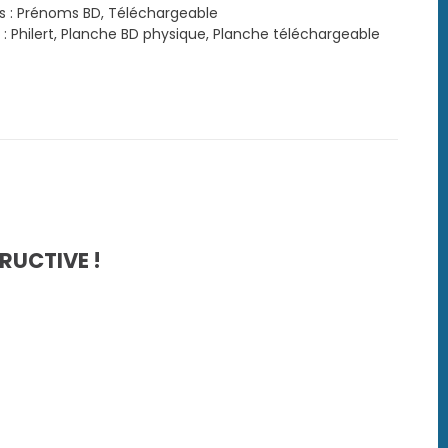
s
s :
Prénoms BD
,
Téléchargeable
 :
Philert
,
Planche BD physique
,
Planche téléchargeable
rgeable
RUCTIVE !