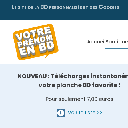
Le site de la BD personnalisée et des Goodies
Skip
to
main
content
Accueil
Boutique
NOUVEAU : Téléchargez instantané
votre planche BD favorite !
Pour seulement 7,00 euros
Voir la liste >>