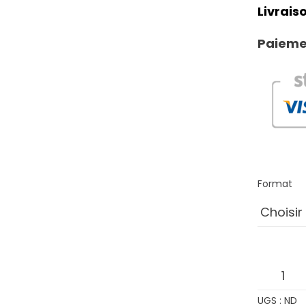
Livraiso
Paiemen
Format
quantit
de
UGS :
ND