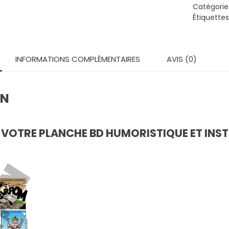
George
Catégorie
-
Étiquettes
Planche
BD
télécha
INFORMATIONS COMPLÉMENTAIRES
AVIS (0)
ON
OTRE PLANCHE BD HUMORISTIQUE ET INST