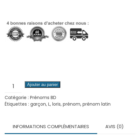
quantité
Ajouter au panier
de
Catégorie :
Prénoms BD
Loris
Étiquettes :
garçon
,
L
,
loris
,
prénom
,
prénom latin
INFORMATIONS COMPLÉMENTAIRES
AVIS (0)