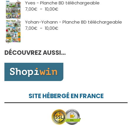
10,00€
prix :
Yves - Planche BD téléchargeable
7,00€
Plage
7,00
€
–
10,00
€
à
de
10,00€
prix :
Yohan-Yohann - Planche BD téléchargeable
7,00€
Plage
7,00
€
–
10,00
€
à
de
10,00€
prix :
7,00€
DÉCOUVREZ AUSSI…
à
10,00€
SITE HÉBERGÉ EN FRANCE