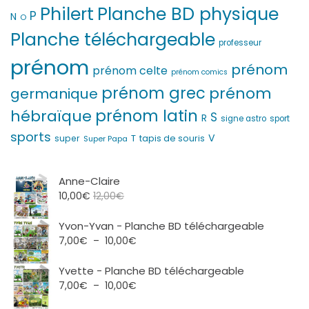
Philert
Planche BD physique
P
N
O
Planche téléchargeable
professeur
prénom
prénom
prénom celte
prénom comics
prénom grec
prénom
germanique
prénom latin
hébraïque
S
R
signe astro
sport
sports
V
T
super
tapis de souris
Super Papa
Anne-Claire
10,00
€
12,00
€
Yvon-Yvan - Planche BD téléchargeable
Plage
7,00
€
–
10,00
€
de
prix :
Yvette - Planche BD téléchargeable
7,00€
Plage
7,00
€
–
10,00
€
à
de