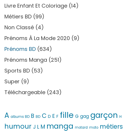
Livre Enfant Et Coloriage
(14)
Métiers BD
(99)
Non Classé
(4)
Prénoms À La Mode 2020
(9)
Prénoms BD
(634)
Prénoms Manga
(251)
Sports BD
(53)
Super
(9)
Téléchargeable
(243)
fille
garçon
A
C
B
E
G
gag
D
F
H
albums BD
BD
manga
humour
métiers
M
L
J
motard
moto