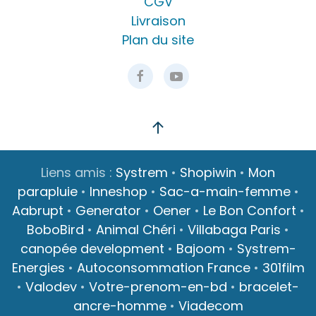
CGV
Livraison
Plan du site
Liens amis :
Systrem
•
Shopiwin
•
Mon
parapluie
•
Inneshop
•
Sac-a-main-femme
•
Aabrupt
•
Generator
•
Oener
•
Le Bon Confort
•
BoboBird
•
Animal Chéri
•
Villabaga Paris
•
canopée development
•
Bajoom
•
Systrem-
Energies
•
Autoconsommation France
•
301film
•
Valodev
•
Votre-prenom-en-bd
•
bracelet-
ancre-homme
•
Viadecom