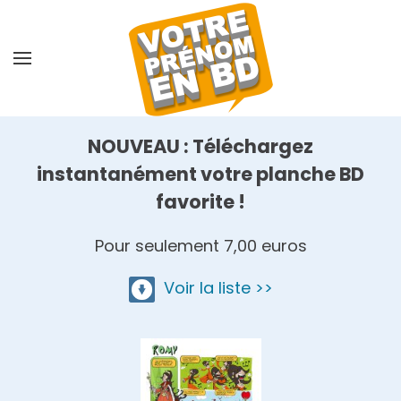
Skip
to
main
content
NOUVEAU : Téléchargez
instantanément votre planche BD
favorite !
Pour seulement 7,00 euros
Voir la liste >>