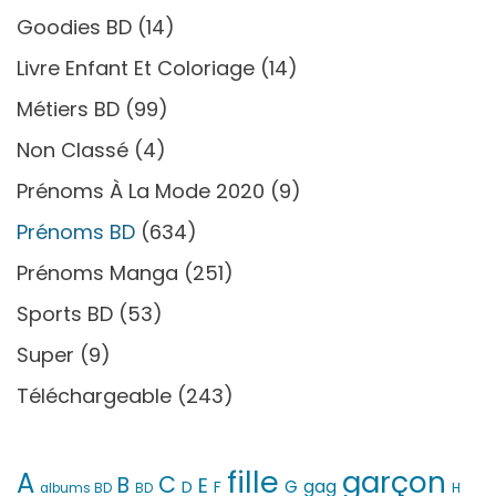
Goodies BD
(14)
Livre Enfant Et Coloriage
(14)
Métiers BD
(99)
Non Classé
(4)
Prénoms À La Mode 2020
(9)
Prénoms BD
(634)
Prénoms Manga
(251)
Sports BD
(53)
Super
(9)
Téléchargeable
(243)
fille
garçon
A
C
B
E
G
gag
D
F
H
albums BD
BD