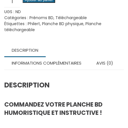
de
UGS :
ND
Lou
Catégories :
Prénoms BD
,
Téléchargeable
-
Étiquettes :
Philert
,
Planche BD physique
,
Planche
Planche
téléchargeable
BD
téléchargeable
DESCRIPTION
INFORMATIONS COMPLÉMENTAIRES
AVIS (0)
DESCRIPTION
COMMANDEZ VOTRE PLANCHE BD
HUMORISTIQUE ET INSTRUCTIVE !