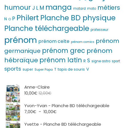
manga
humour
métiers
M
L
J
motard
moto
Philert
Planche BD physique
P
N
O
Planche téléchargeable
professeur
prénom
prénom
prénom celte
prénom comics
prénom grec
prénom
germanique
prénom latin
hébraïque
S
R
signe astro
sport
sports
V
T
super
tapis de souris
Super Papa
Anne-Claire
10,00
€
12,00
€
Yvon-Yvan - Planche BD téléchargeable
Plage
7,00
€
–
10,00
€
de
prix :
Yvette - Planche BD téléchargeable