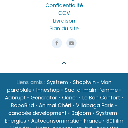
Confidentialité
CGV
Livraison
Plan du site
Liens amis :
Systrem
•
Shopiwin
•
Mon
parapluie
•
Inneshop
•
Sac-a-main-femme
•
Aabrupt
•
Generator
•
Oener
•
Le Bon Confort
•
BoboBird
•
Animal Chéri
•
Villabaga Paris
•
canopée development
•
Bajoom
•
Systrem-
Energies
•
Autoconsommation France
•
301film