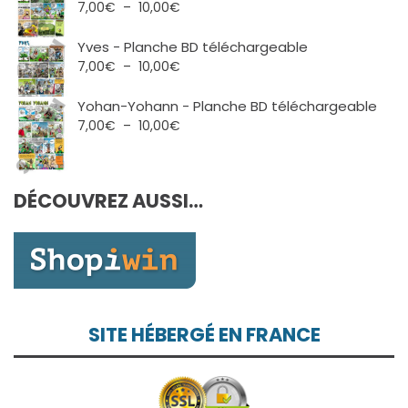
7,00€
Plage
7,00
€
–
10,00
€
à
de
10,00€
prix :
Yves - Planche BD téléchargeable
7,00€
Plage
7,00
€
–
10,00
€
à
de
10,00€
prix :
Yohan-Yohann - Planche BD téléchargeable
7,00€
Plage
7,00
€
–
10,00
€
à
de
10,00€
prix :
7,00€
DÉCOUVREZ AUSSI…
à
10,00€
SITE HÉBERGÉ EN FRANCE