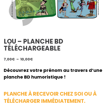
LOU – PLANCHE BD
TÉLÉCHARGEABLE
Plage
7,00
€
–
10,00
€
de
prix :
Découvrez votre prénom au travers d’une
7,00€
planche BD humoristique !
à
10,00€
PLANCHE À RECEVOIR CHEZ SOI OU À
TÉLÉCHARGER IMMÉDIATEMENT.