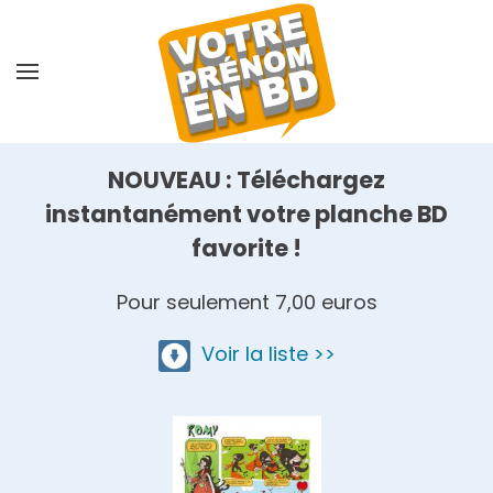
Skip
to
main
content
NOUVEAU : Téléchargez
instantanément votre planche BD
favorite !
Pour seulement 7,00 euros
Voir la liste >>