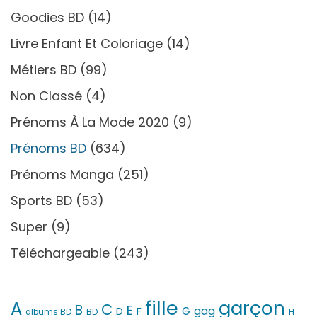
Goodies BD
(14)
Livre Enfant Et Coloriage
(14)
Métiers BD
(99)
Non Classé
(4)
Prénoms À La Mode 2020
(9)
Prénoms BD
(634)
Prénoms Manga
(251)
Sports BD
(53)
Super
(9)
Téléchargeable
(243)
fille
garçon
A
C
B
E
G
gag
D
F
H
albums BD
BD