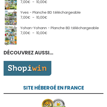
7,00€
Plage
7,00
€
–
10,00
€
à
de
10,00€
prix :
Yves - Planche BD téléchargeable
7,00€
Plage
7,00
€
–
10,00
€
à
de
10,00€
prix :
Yohan-Yohann - Planche BD téléchargeable
7,00€
Plage
7,00
€
–
10,00
€
à
de
10,00€
prix :
7,00€
DÉCOUVREZ AUSSI…
à
10,00€
SITE HÉBERGÉ EN FRANCE