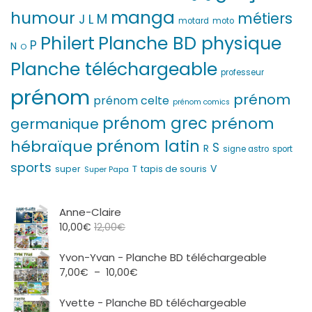
manga
humour
métiers
M
L
J
motard
moto
Philert
Planche BD physique
P
N
O
Planche téléchargeable
professeur
prénom
prénom
prénom celte
prénom comics
prénom grec
prénom
germanique
prénom latin
hébraïque
S
R
signe astro
sport
sports
V
T
super
tapis de souris
Super Papa
Anne-Claire
10,00
€
12,00
€
Yvon-Yvan - Planche BD téléchargeable
Plage
7,00
€
–
10,00
€
de
prix :
Yvette - Planche BD téléchargeable