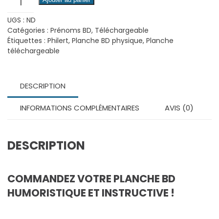
de
UGS :
ND
Marine
Catégories :
Prénoms BD
,
Téléchargeable
-
Étiquettes :
Philert
,
Planche BD physique
,
Planche
Planche
téléchargeable
BD
téléchargeable
DESCRIPTION
INFORMATIONS COMPLÉMENTAIRES
AVIS (0)
DESCRIPTION
COMMANDEZ VOTRE PLANCHE BD
HUMORISTIQUE ET INSTRUCTIVE !