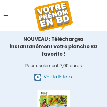
Skip
to
main
content
NOUVEAU : Téléchargez
instantanément votre planche BD
favorite !
Pour seulement 7,00 euros
Voir la liste >>