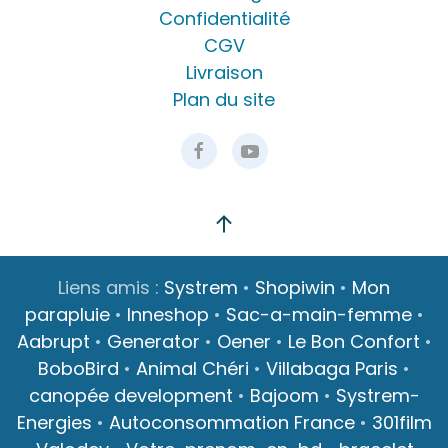
Confidentialité
CGV
Livraison
Plan du site
Liens amis :
Systrem
•
Shopiwin
•
Mon
parapluie
•
Inneshop
•
Sac-a-main-femme
•
Aabrupt
•
Generator
•
Oener
•
Le Bon Confort
•
BoboBird
•
Animal Chéri
•
Villabaga Paris
•
canopée development
•
Bajoom
•
Systrem-
Energies
•
Autoconsommation France
•
301film