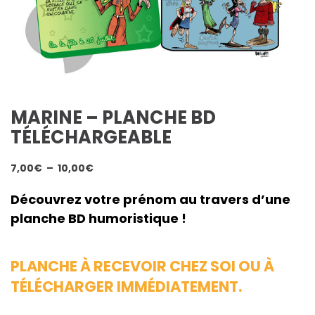
MARINE – PLANCHE BD
TÉLÉCHARGEABLE
Plage
7,00
€
–
10,00
€
de
prix :
Découvrez votre prénom au travers d’une
7,00€
planche BD humoristique !
à
10,00€
PLANCHE À RECEVOIR CHEZ SOI OU À
TÉLÉCHARGER IMMÉDIATEMENT.