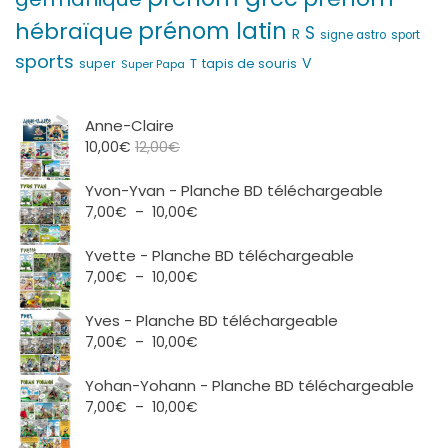
prénom latin
hébraïque
S
R
signe astro
sport
sports
V
T
super
tapis de souris
Super Papa
Anne-Claire
10,00
€
12,00
€
Yvon-Yvan - Planche BD téléchargeable
Plage
7,00
€
–
10,00
€
de
prix :
Yvette - Planche BD téléchargeable
7,00€
Plage
7,00
€
–
10,00
€
à
de
10,00€
prix :
Yves - Planche BD téléchargeable
7,00€
Plage
7,00
€
–
10,00
€
à
de
10,00€
prix :
Yohan-Yohann - Planche BD téléchargeable
7,00€
Plage
7,00
€
–
10,00
€
à
de
10,00€
prix :