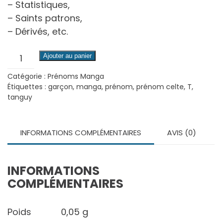
– Statistiques,
– Saints patrons,
– Dérivés, etc.
quantité
Ajouter au panier
de
Catégorie :
Prénoms Manga
Tanguy
Étiquettes :
garçon
,
manga
,
prénom
,
prénom celte
,
T
,
(Manga)
tanguy
INFORMATIONS COMPLÉMENTAIRES
AVIS (0)
INFORMATIONS
COMPLÉMENTAIRES
Poids
0,05 g