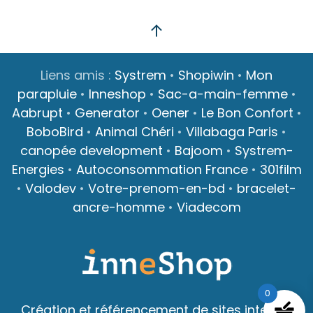
Liens amis :
Systrem
•
Shopiwin
•
Mon
parapluie
•
Inneshop
•
Sac-a-main-femme
•
Aabrupt
•
Generator
•
Oener
•
Le Bon Confort
•
BoboBird
•
Animal Chéri
•
Villabaga Paris
•
canopée development
•
Bajoom
•
Systrem-
Energies
•
Autoconsommation France
•
301film
•
Valodev
•
Votre-prenom-en-bd
•
bracelet-
ancre-homme
•
Viadecom
0
Création et référencement de sites internet