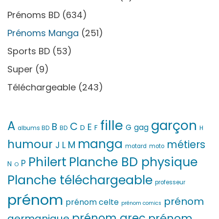
Prénoms BD
(634)
Prénoms Manga
(251)
Sports BD
(53)
Super
(9)
Téléchargeable
(243)
fille
garçon
A
C
B
E
G
gag
D
F
H
albums BD
BD
manga
humour
métiers
M
L
J
motard
moto
Philert
Planche BD physique
P
N
O
Planche téléchargeable
professeur
prénom
prénom
prénom celte
prénom comics
prénom grec
prénom
germanique