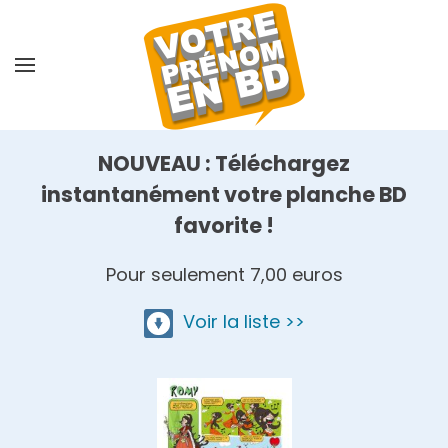
Skip
to
main
content
NOUVEAU : Téléchargez
instantanément votre planche BD
favorite !
Pour seulement 7,00 euros
Voir la liste >>