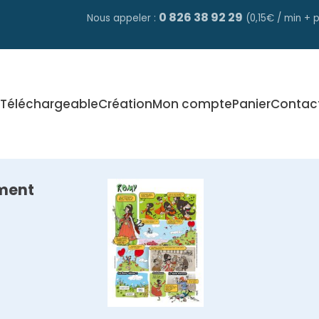
0 826 38 92 29
Nous appeler :
(0,15€ / min + p
Téléchargeable
Création
Mon compte
Panier
Contac
ment