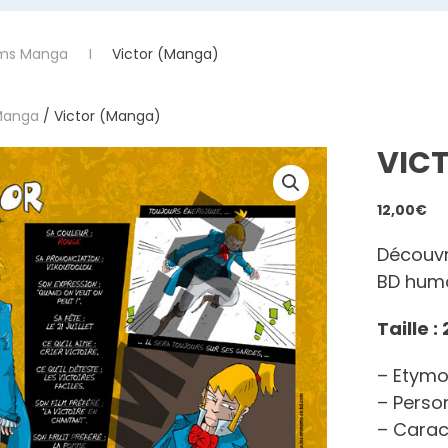
ms Manga
Victor (Manga)
Manga
/ Victor (Manga)
VIC
12,00
€
Découvr
BD humo
Taille 
– Etymo
– Person
– Carac