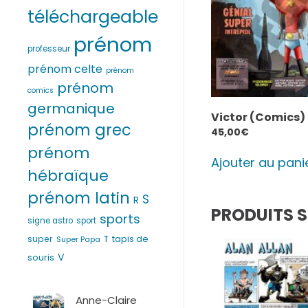
téléchargeable
prénom
professeur
prénom celte
prénom
prénom
comics
germanique
Victor (Comics)
prénom grec
45,00
€
prénom
Ajouter au pani
hébraïque
prénom latin
S
R
PRODUITS S
sports
signe astro
sport
T
super
tapis de
Super Papa
V
souris
Anne-Claire