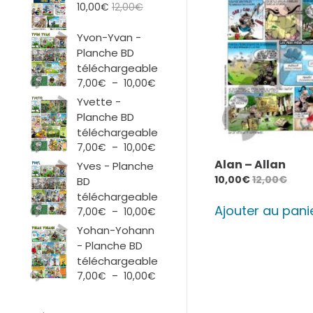
10,00
€
12,00
€
Yvon-Yvan -
Planche BD
téléchargeable
Plage
7,00
€
–
10,00
€
de
Yvette -
prix :
Planche BD
7,00€
téléchargeable
à
Plage
7,00
€
–
10,00
€
10,00€
de
Alan – Allan
Yves - Planche
prix :
10,00
€
12,00
€
BD
7,00€
téléchargeable
à
Ajouter au pani
Plage
7,00
€
–
10,00
€
10,00€
de
Yohan-Yohann
prix :
- Planche BD
7,00€
téléchargeable
à
Plage
7,00
€
–
10,00
€
10,00€
de
prix :