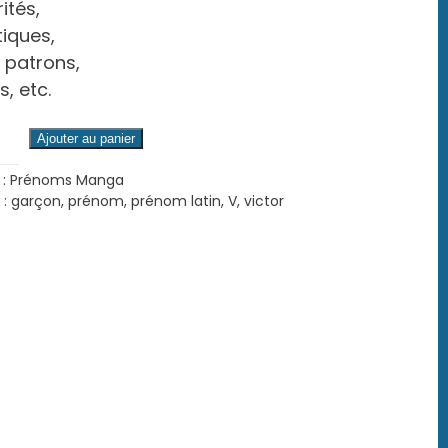
ités,
tiques,
s patrons,
s, etc.
é
Ajouter au panier
 :
Prénoms Manga
 :
garçon
,
prénom
,
prénom latin
,
V
,
victor
)