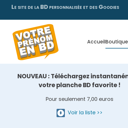
Le site de la BD personnalisée et des Goodies
Skip
to
main
content
Accueil
Boutique
NOUVEAU : Téléchargez instantané
votre planche BD favorite !
Pour seulement 7,00 euros
Voir la liste >>