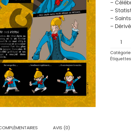
– Célébr
– Statis
– Saint
– Dérivé
quantit
de
Catégorie
Victor
Étiquettes
(Manga
COMPLÉMENTAIRES
AVIS (0)