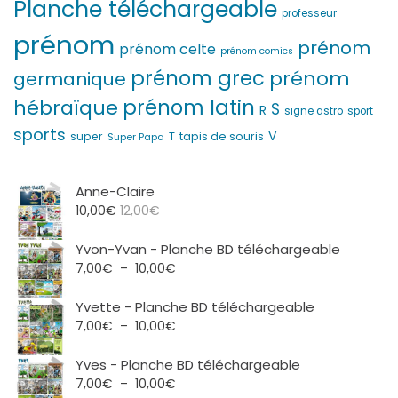
Planche téléchargeable
professeur
prénom
prénom
prénom celte
prénom comics
prénom grec
prénom
germanique
prénom latin
hébraïque
S
R
signe astro
sport
sports
V
T
super
tapis de souris
Super Papa
Anne-Claire
10,00
€
12,00
€
Yvon-Yvan - Planche BD téléchargeable
Plage
7,00
€
–
10,00
€
de
prix :
Yvette - Planche BD téléchargeable
7,00€
Plage
7,00
€
–
10,00
€
à
de
10,00€
prix :
Yves - Planche BD téléchargeable
7,00€
Plage
7,00
€
–
10,00
€