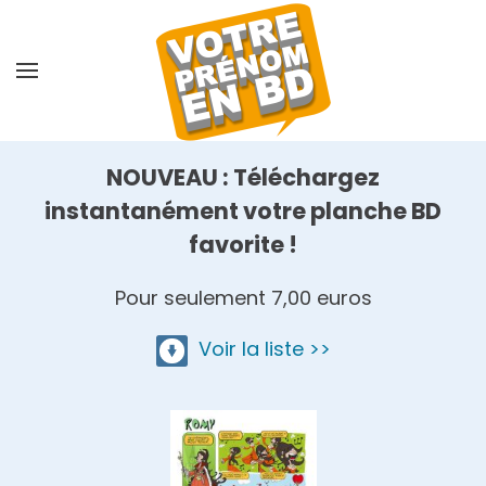
Skip
to
main
content
NOUVEAU : Téléchargez
instantanément votre planche BD
favorite !
Pour seulement 7,00 euros
Voir la liste >>