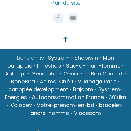
Plan du site
Liens amis :
Systrem
•
Shopiwin
•
Mon
parapluie
•
Inneshop
•
Sac-a-main-femme
•
Aabrupt
•
Generator
•
Oener
•
Le Bon Confort
•
BoboBird
•
Animal Chéri
•
Villabaga Paris
•
canopée development
•
Bajoom
•
Systrem-
Energies
•
Autoconsommation France
•
301film
•
Valodev
•
Votre-prenom-en-bd
•
bracelet-
ancre-homme
•
Viadecom