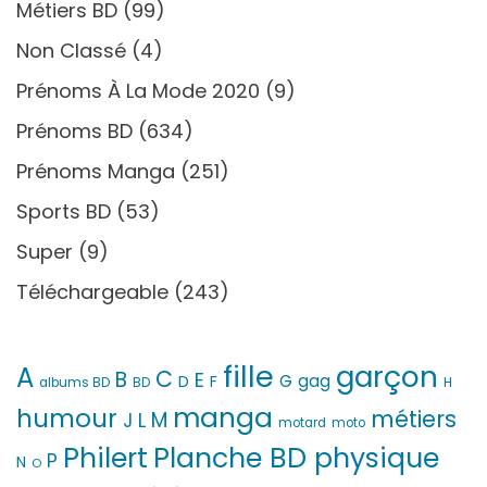
Métiers BD
(99)
Non Classé
(4)
Prénoms À La Mode 2020
(9)
Prénoms BD
(634)
Prénoms Manga
(251)
Sports BD
(53)
Super
(9)
Téléchargeable
(243)
fille
garçon
A
C
B
E
G
gag
D
F
H
albums BD
BD
manga
humour
métiers
M
L
J
motard
moto
Philert
Planche BD physique
P
N
O