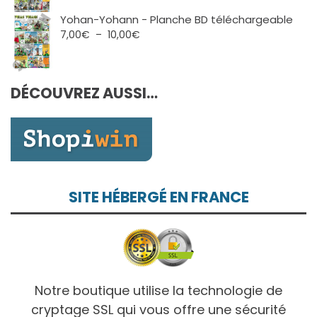
à
de
10,00€
prix :
Yohan-Yohann - Planche BD téléchargeable
7,00€
Plage
7,00
€
–
10,00
€
à
de
10,00€
prix :
7,00€
DÉCOUVREZ AUSSI…
à
10,00€
SITE HÉBERGÉ EN FRANCE
Notre boutique utilise la technologie de
cryptage SSL qui vous offre une sécurité