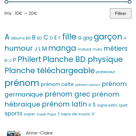
Prix :
10€
—
20€
Filtrer
Prix
Prix
min
max
fille
garçon
A
C
B
E
G
gag
D
F
H
albums BD
BD
manga
humour
métiers
M
L
J
motard
moto
Philert
Planche BD physique
P
N
O
Planche téléchargeable
professeur
prénom
prénom
prénom celte
prénom comics
prénom grec
prénom
germanique
prénom latin
hébraïque
S
R
signe astro
sport
sports
V
T
super
tapis de souris
Super Papa
Anne-Claire