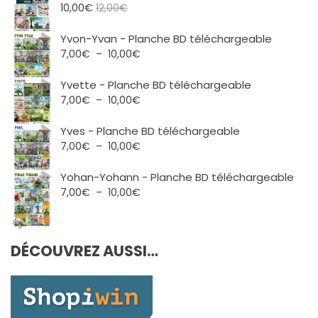
10,00
€
12,00
€
Yvon-Yvan - Planche BD téléchargeable
Plage
7,00
€
–
10,00
€
de
prix :
Yvette - Planche BD téléchargeable
7,00€
Plage
7,00
€
–
10,00
€
à
de
10,00€
prix :
Yves - Planche BD téléchargeable
7,00€
Plage
7,00
€
–
10,00
€
à
de
10,00€
prix :
Yohan-Yohann - Planche BD téléchargeable
7,00€
Plage
7,00
€
–
10,00
€
à
de
10,00€
prix :
7,00€
DÉCOUVREZ AUSSI…
à
10,00€