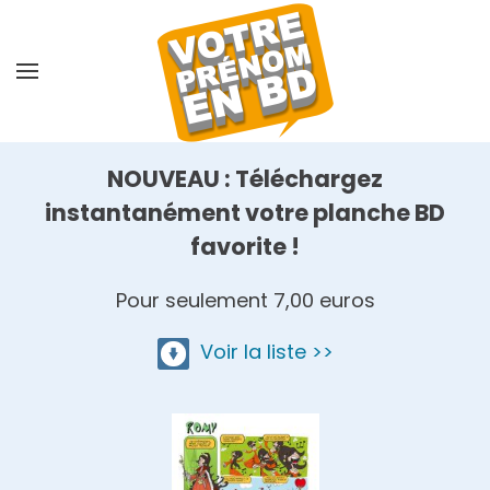
Skip
to
main
content
NOUVEAU : Téléchargez
instantanément votre planche BD
favorite !
Pour seulement 7,00 euros
Voir la liste >>