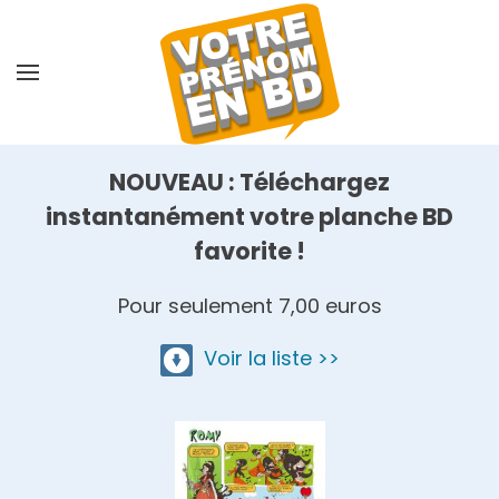
Skip
to
main
content
NOUVEAU : Téléchargez
instantanément votre planche BD
favorite !
Pour seulement 7,00 euros
Voir la liste >>