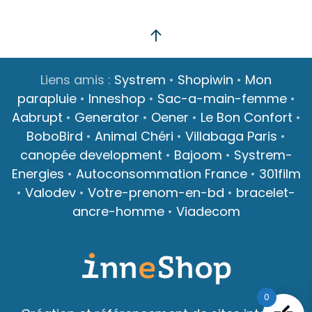
Liens amis :
Systrem
•
Shopiwin
•
Mon
parapluie
•
Inneshop
•
Sac-a-main-femme
•
Aabrupt
•
Generator
•
Oener
•
Le Bon Confort
•
BoboBird
•
Animal Chéri
•
Villabaga Paris
•
canopée development
•
Bajoom
•
Systrem-
Energies
•
Autoconsommation France
•
301film
•
Valodev
•
Votre-prenom-en-bd
•
bracelet-
ancre-homme
•
Viadecom
0