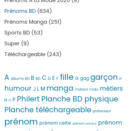
Prénoms À La Mode 2020
(9)
Prénoms BD
(634)
Prénoms Manga
(251)
Sports BD
(53)
Super
(9)
Téléchargeable
(243)
fille
garçon
A
C
B
E
G
gag
D
F
H
albums BD
BD
manga
humour
métiers
M
L
J
motard
moto
Philert
Planche BD physique
P
N
O
Planche téléchargeable
professeur
prénom
prénom
prénom celte
prénom comics