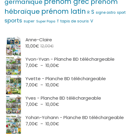
prénom grec
prénom
germanique
prénom latin
hébraïque
S
R
signe astro
sport
sports
V
T
super
tapis de souris
Super Papa
Anne-Claire
10,00
€
12,00
€
Yvon-Yvan - Planche BD téléchargeable
Plage
7,00
€
–
10,00
€
de
prix :
Yvette - Planche BD téléchargeable
7,00€
Plage
7,00
€
–
10,00
€
à
de
10,00€
prix :
Yves - Planche BD téléchargeable
7,00€
Plage
7,00
€
–
10,00
€
à
de
10,00€
prix :
Yohan-Yohann - Planche BD téléchargeable
7,00€
Plage
7,00
€
–
10,00
€
à
de