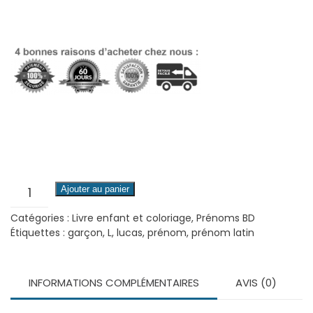
quantité
Ajouter au panier
de
Catégories :
Livre enfant et coloriage
,
Prénoms BD
Lucas
Étiquettes :
garçon
,
L
,
lucas
,
prénom
,
prénom latin
(Enfant)
INFORMATIONS COMPLÉMENTAIRES
AVIS (0)