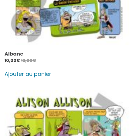
Albane
10,00
€
12,00
€
Ajouter au panier